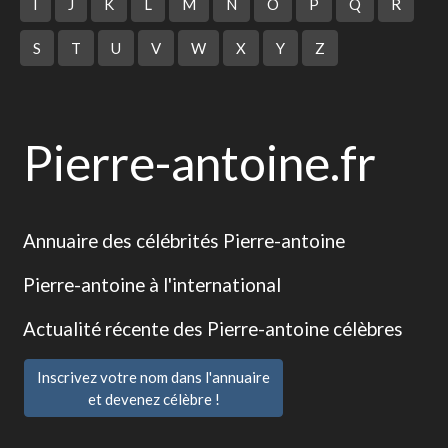
I
J
K
L
M
N
O
P
Q
R
S
T
U
V
W
X
Y
Z
Pierre-antoine.fr
Annuaire des célébrités Pierre-antoine
Pierre-antoine à l'international
Actualité récente des Pierre-antoine célèbres
Inscrivez votre nom dans l'annuaire
et devenez célèbre !