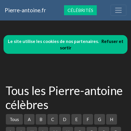
Pierre-antoine.fr
CÉLÉBRITÉS
Le site utilise les cookies de nos partenaires.
Refuser et
sortir
Tous les Pierre-antoine
célèbres
Tous
A
B
C
D
E
F
G
H