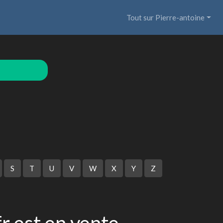
Tout sur Pierre-antoine
S
T
U
V
W
X
Y
Z