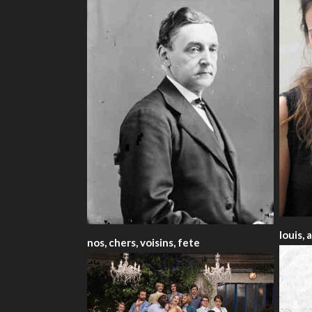
louis, 
nos, chers, voisins, fete