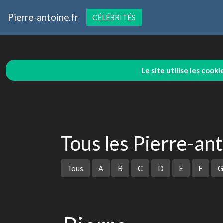
Pierre-antoine.fr
CÉLÉBRITÉS
Le site utilise les cook
Tous les Pierre-an
Tous
A
B
C
D
E
F
G