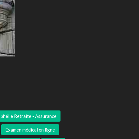
phélie Retraite - Assurance
Examen médical en ligne