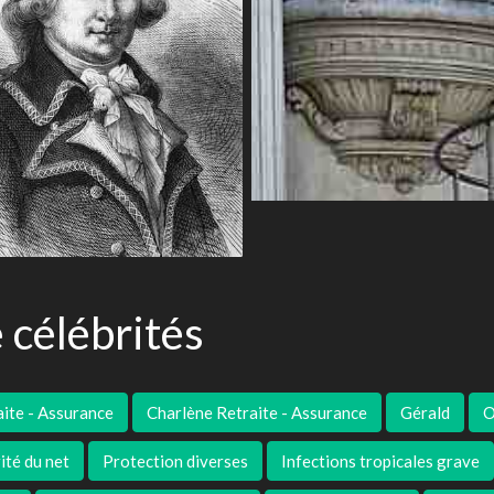
 célébrités
aite - Assurance
Charlène Retraite - Assurance
Gérald
O
ité du net
Protection diverses
Infections tropicales grave