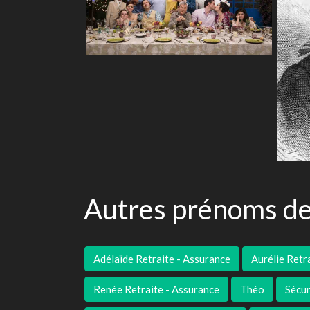
Autres prénoms de
Adélaïde Retraite - Assurance
Aurélie Retr
Renée Retraite - Assurance
Théo
Sécur