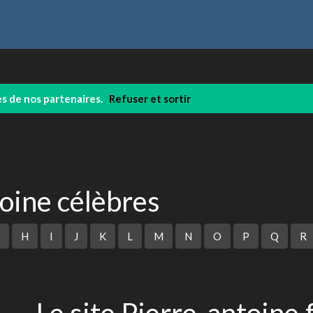
ies de nos partenaires.
Refuser et sortir
toine célèbres
H
I
J
K
L
M
N
O
P
Q
R