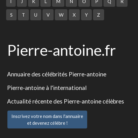
I
J
K
L
M
N
O
P
Q
R
S
T
U
V
W
X
Y
Z
Pierre-antoine.fr
Annuaire des célébrités Pierre-antoine
Pierre-antoine à l'international
Actualité récente des Pierre-antoine célèbres
Inscrivez votre nom dans l'annuaire
et devenez célèbre !