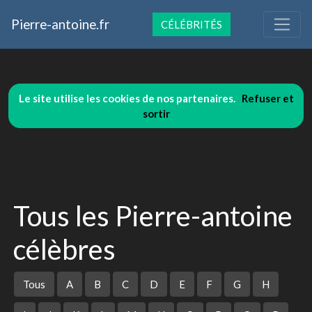
Pierre-antoine.fr
CÉLÉBRITÉS
Le site utilise les cookies de nos partenaires.
Refuser et
sortir
Tous les Pierre-antoine
célèbres
Tous
A
B
C
D
E
F
G
H